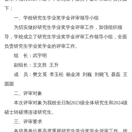
下：
一、
学校研究生学业奖学金
评审领导小组
为切实做好
研究生学业
奖学金评
审
工作，加强组织领
导，学校成立
了研究生学业
奖学金评审工作领导小组，全面
负责研究生
学业
奖学金的评审工作。
组
长：
武宇明
副组长：王文胜
王升
成
员：
樊文英 李玉松 杨金涛 刘巍 刘晓飞 聂磊 王
圆圆
二、评审对象
本次评审对象为我校全日制2
023级全体研究生和2024级
硕士转硕博连读研究生。
三、评审要求
各培养单位要高度重视研究生学业奖学金评审工作，按