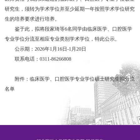
研究生
，须转为学术学位并至少延期一年按照学术学位研究
生的培养要求进行培养。
鉴于此，
拟将
段家琦等
6
名同学由临床医学、口腔医学
专业学位分流至相应专业类别学术学位
，特此公示。
公示期：
2026
年
1
月
16
日
-1
月
20
日
联系电话：
0311-86266808
附件：
临床医学、口腔医学专业学位硕士研究生拟分流
名单