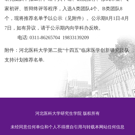
家初评、答辩终评等程序，入选
A
类团队
4
个、
B
类团队
8
个，现将推荐名单予以公示（见附件）。公示期
8
月
1
日
-
8
月
7
日，如有异议，请于公示期内向学科办反映。
电话
:
0311-
86265704 19833139209
附件：
河北医科大学第二批“十四五”临床医学创新研究团队
支持计划推荐名单.
河北医科大学研究生学院 版权所有
未经同意任何单位和个人不得擅自引用与转载本网站任何信息